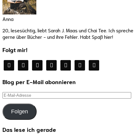
Anna
20, lesesüchtig, liebt Sarah J. Maas und Chai Tee. Ich spreche
gerne über Bücher - und ihre Fehler. Habt Spaß hier!
Folgt mir!
facebook
twitter
instagram
youtube
mail
wordpress
goodreads
Blog per E-Mail abonnieren
E-
Mail-
Adresse
Folgen
Das lese ich gerade