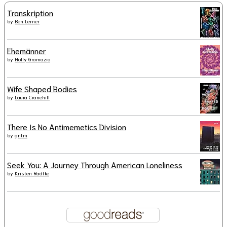
Transkription
by
Ben Lerner
Ehemänner
by
Holly Gramazio
Wife Shaped Bodies
by
Laura Cranehill
There Is No Antimemetics Division
by
qntm
Seek You: A Journey Through American Loneliness
by
Kristen Radtke