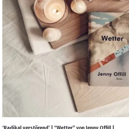
‘Radikal verstörend’ | “Wetter” von Jenny Offill |