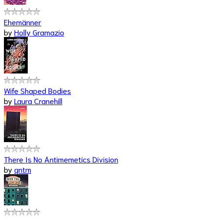
Ehemänner
by
Holly Gramazio
Wife Shaped Bodies
by
Laura Cranehill
There Is No Antimemetics Division
by
qntm