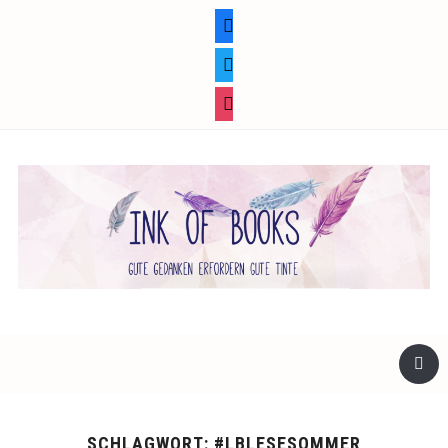
facebook
twitter
instagram
SCHLAGWORT:
#LBLESESOMMER