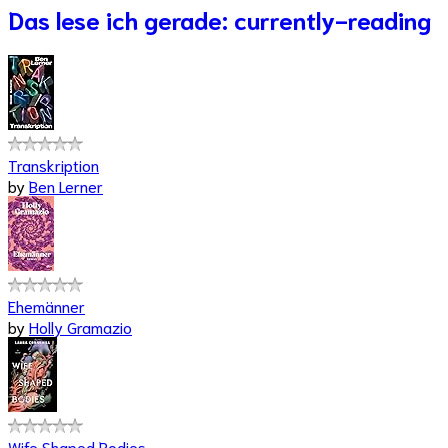
Das lese ich gerade: currently-reading
Transkription
by
Ben Lerner
Ehemänner
by
Holly Gramazio
Wife Shaped Bodies