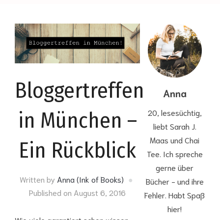
Bloggertreffen
Anna
20, lesesüchtig,
in München –
liebt Sarah J.
Maas und Chai
Ein Rückblick
Tee. Ich spreche
gerne über
Written by
Anna (Ink of Books)
Bücher - und ihre
Published on
August 6, 2016
Fehler. Habt Spaß
hier!
Wie viele garantiert schon wissen,