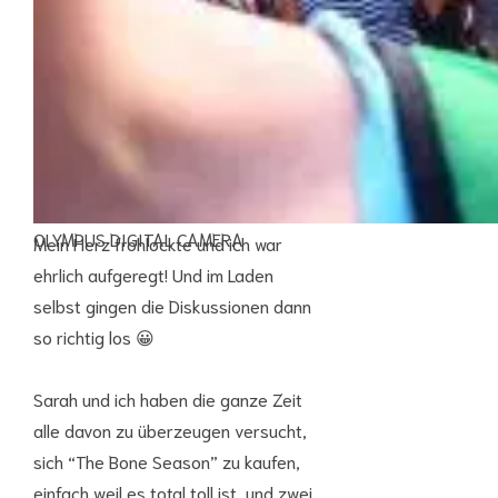
OLYMPUS DIGITAL CAMERA
Mein Herz frohlockte und ich war
ehrlich aufgeregt! Und im Laden
selbst gingen die Diskussionen dann
so richtig los 😀
Sarah und ich haben die ganze Zeit
alle davon zu überzeugen versucht,
sich “The Bone Season” zu kaufen,
einfach weil es total toll ist, und zwei