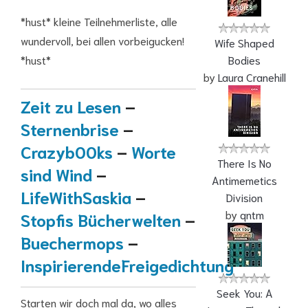
*hust* kleine Teilnehmerliste, alle
wundervoll, bei allen vorbeigucken!
Wife Shaped
*hust*
Bodies
by
Laura Cranehill
Zeit zu Lesen
–
Sternenbrise
–
Crazyb00ks
–
Worte
There Is No
sind Wind
–
Antimemetics
LifeWithSaskia
–
Division
by
qntm
Stopfis Bücherwelten
–
Buechermops
–
InspirierendeFreigedichtung
Seek You: A
Starten wir doch mal da, wo alles