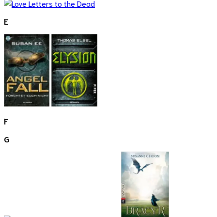
E
F
G