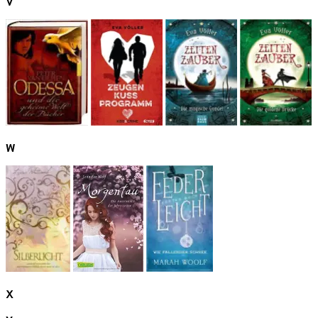
V
W
X