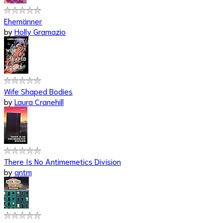
Ehemänner
by
Holly Gramazio
Wife Shaped Bodies
by
Laura Cranehill
There Is No Antimemetics Division
by
qntm