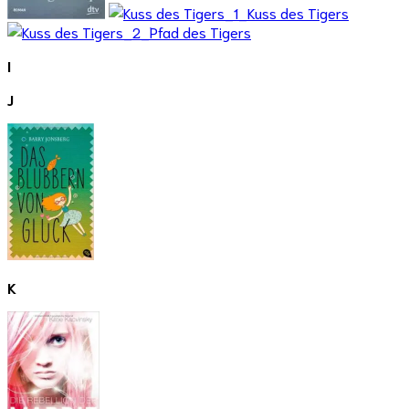
I
J
K