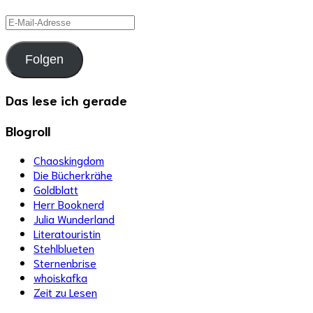
E-
Mail-
Adresse
Folgen
Das lese ich gerade
Blogroll
Chaoskingdom
Die Bücherkrähe
Goldblatt
Herr Booknerd
Julia Wunderland
Literatouristin
Stehlblueten
Sternenbrise
whoiskafka
Zeit zu Lesen