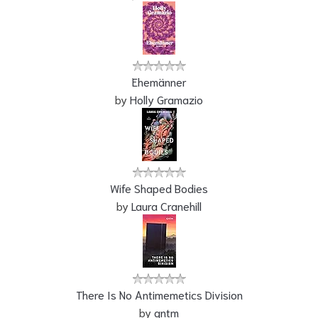
Ehemänner
by
Holly Gramazio
Wife Shaped Bodies
by
Laura Cranehill
There Is No Antimemetics Division
by
qntm