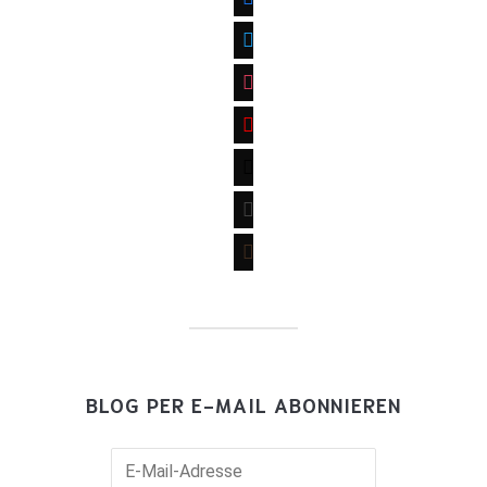
twitter
instagram
youtube
mail
wordpress
goodreads
BLOG PER E-MAIL ABONNIEREN
E-