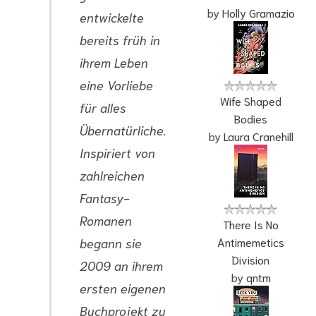
by
Holly Gramazio
entwickelte
bereits früh in
ihrem Leben
eine Vorliebe
Wife Shaped
für alles
Bodies
Übernatürliche.
by
Laura Cranehill
Inspiriert von
zahlreichen
Fantasy-
Romanen
There Is No
begann sie
Antimemetics
Division
2009 an ihrem
by
qntm
ersten eigenen
Buchprojekt zu