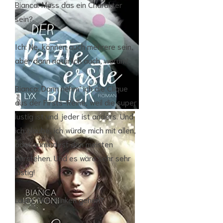
Bianca: Muss das ein Charakter
sein?
Ich: Ne, können auch mehrere sein,
aber dann natürlich auch, warum!
Bianca: Dann nehm’ ich die Clique
aus der Firsts-Reihe, weil die super
lustig ist und jeder ist anders. Und
ich glaube, ich würde mich mit allen,
oder zumindest den meisten
verstehen. Und es wäre sehr sehr
lustig!
Laura: Was trinken gehen?