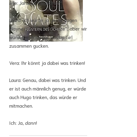
Alle: Jahaaa! *Gelächter*
Laura: Ich würde ja gerne sagen
Wayne aus “Soul & Bronze”, aber wir
würden einfach nur Gossip Girl
zusammen gucken.
Vera: Ihr könnt ja dabei was trinken!
Laura: Genau, dabei was trinken. Und
er ist auch männlich genug, er würde
auch Hugo trinken, das würde er
mitmachen.
Ich: Ja,
dann
!