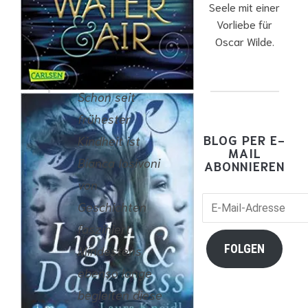
Seele mit einer
Vorliebe für
Oscar Wilde.
Schon seit
frühester
BLOG PER E-
Kindheit ist
MAIL
Bianca Iosivoni
ABONNIEREN
von
E-
Geschichten
Mail-
fasziniert.
Adresse
FOLGEN
Mindestens
ebenso lange
begleiten diese