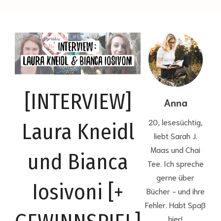
[INTERVIEW]
Anna
20, lesesüchtig,
Laura Kneidl
liebt Sarah J.
Maas und Chai
und Bianca
Tee. Ich spreche
gerne über
Iosivoni [+
Bücher - und ihre
Fehler. Habt Spaß
hier!