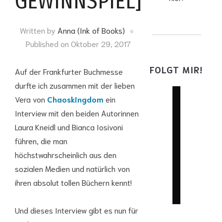
GEWINNSPIEL]
Written by
Anna (Ink of Books)
Published on
Oktober 29, 2017
FOLGT MIR!
Auf der Frankfurter Buchmesse
durfte ich zusammen mit der lieben
facebook
Vera von
Chaoskingdom
ein
twitter
Interview mit den beiden Autorinnen
Laura Kneidl und Bianca Iosivoni
instagram
führen, die man
youtube
höchstwahrscheinlich aus den
mail
sozialen Medien und natürlich von
wordpress
ihren absolut tollen Büchern kennt!
goodreads
Und dieses Interview gibt es nun für