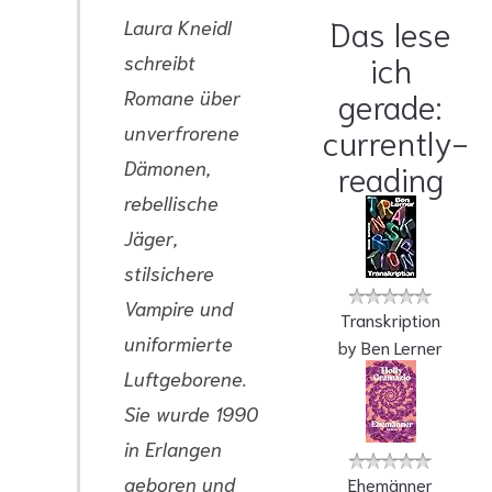
Das lese
Laura Kneidl
ich
schreibt
Romane über
gerade:
unverfrorene
currently-
Dämonen,
reading
rebellische
Jäger,
stilsichere
Vampire und
Transkription
uniformierte
by
Ben Lerner
Luftgeborene.
Sie wurde 1990
in Erlangen
geboren und
Ehemänner