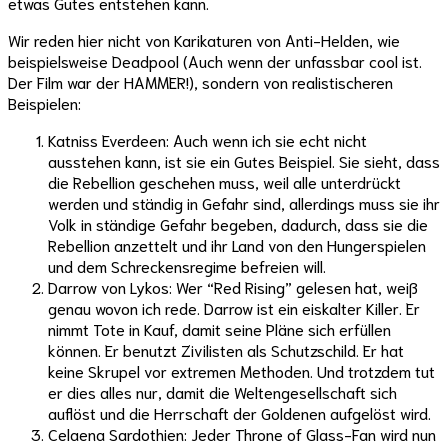
etwas Gutes entstehen kann.
Wir reden hier nicht von Karikaturen von Anti-Helden, wie
beispielsweise Deadpool (Auch wenn der unfassbar cool ist.
Der Film war der HAMMER!), sondern von realistischeren
Beispielen:
Katniss Everdeen: Auch wenn ich sie echt nicht
ausstehen kann, ist sie ein Gutes Beispiel. Sie sieht, dass
die Rebellion geschehen muss, weil alle unterdrückt
werden und ständig in Gefahr sind, allerdings muss sie ihr
Volk in ständige Gefahr begeben, dadurch, dass sie die
Rebellion anzettelt und ihr Land von den Hungerspielen
und dem Schreckensregime befreien will.
Darrow von Lykos: Wer “Red Rising” gelesen hat, weiß
genau wovon ich rede. Darrow ist ein eiskalter Killer. Er
nimmt Tote in Kauf, damit seine Pläne sich erfüllen
können. Er benutzt Zivilisten als Schutzschild. Er hat
keine Skrupel vor extremen Methoden. Und trotzdem tut
er dies alles nur, damit die Weltengesellschaft sich
auflöst und die Herrschaft der Goldenen aufgelöst wird.
Celaena Sardothien: Jeder Throne of Glass-Fan wird nun