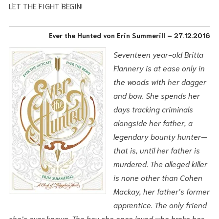
LET THE FIGHT BEGIN!
Ever the Hunted von Erin Summerill – 27.12.2016
Seventeen year-old Britta
Flannery is at ease only in
the woods with her dagger
and bow. She spends her
days tracking criminals
alongside her father, a
legendary bounty hunter—
that is, until her father is
murdered. The alleged killer
is none other than Cohen
Mackay, her father’s former
apprentice. The only friend
she’s ever known. The boy she once loved who broke her