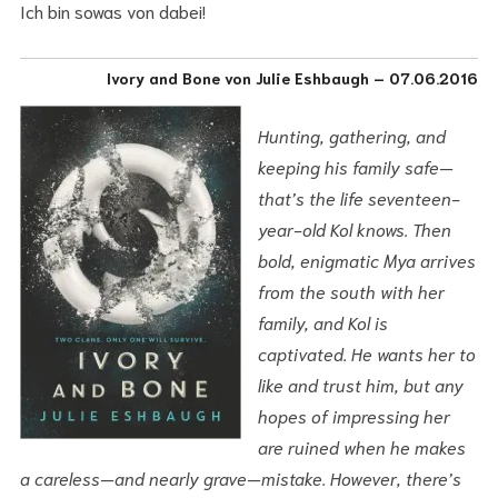
Ich bin sowas von dabei!
Ivory and Bone von Julie Eshbaugh – 07.06.2016
Hunting, gathering, and
keeping his family safe—
that’s the life seventeen-
year-old Kol knows. Then
bold, enigmatic Mya arrives
from the south with her
family, and Kol is
captivated. He wants her to
like and trust him, but any
hopes of impressing her
are ruined when he makes
a careless—and nearly grave—mistake. However, there’s