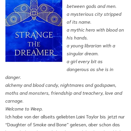
between gods and men.
a mysterious city stripped
of its name.
a mythic hero with blood on
his hands.
a young librarian with a
singular dream.
a girl every bit as
dangerous as she is in
danger.
alchemy and blood candy, nightmares and godspawn,
moths and monsters, friendship and treachery, love and
carnage.
Welcome to Weep.
Ich habe von der allseits geliebten Laini Taylor bis jetzt nur
“Daughter of Smoke and Bone” gelesen, aber schon das