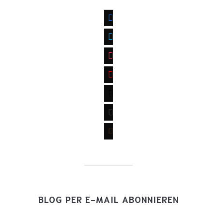
facebook
twitter
instagram
youtube
mail
wordpress
goodreads
BLOG PER E-MAIL ABONNIEREN