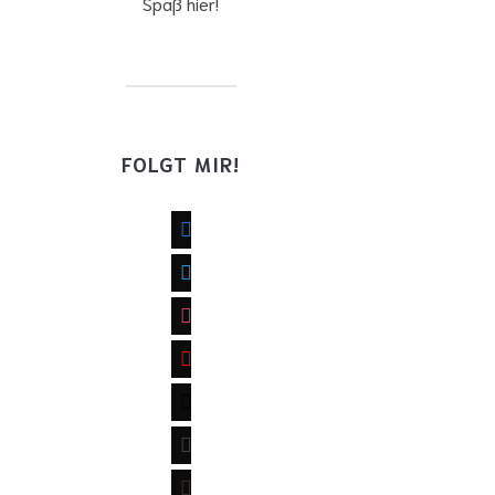
Spaß hier!
FOLGT MIR!
facebook
twitter
instagram
youtube
mail
wordpress
goodreads