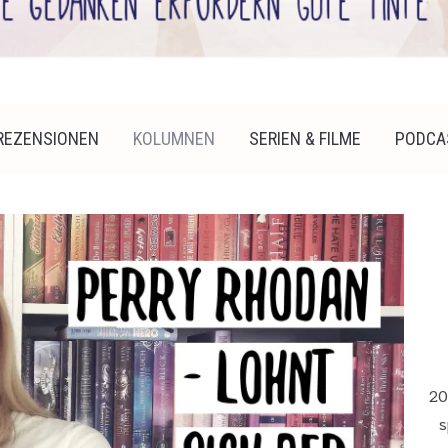
REZENSIONEN
KOLUMNEN
SERIEN & FILME
PODCA
20
s