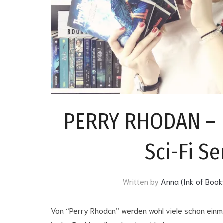
PERRY RHODAN – E
Sci-Fi Se
Written by
Anna (Ink of Book
Von “Perry Rhodan” werden wohl viele schon einm