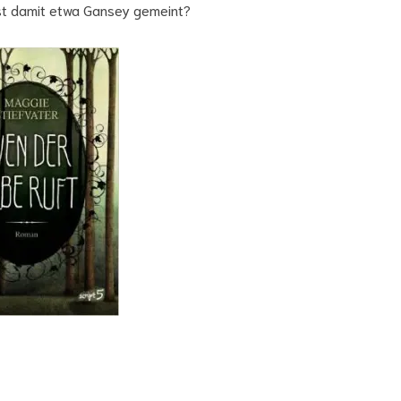
 Ist damit etwa Gansey gemeint?
E-
Ma
Ad