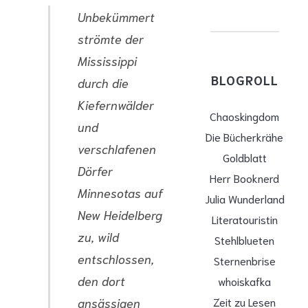
Unbekümmert
strömte der
Mississippi
BLOGROLL
durch die
Kiefernwälder
Chaoskingdom
und
Die Bücherkrähe
verschlafenen
Goldblatt
Dörfer
Herr Booknerd
Minnesotas auf
Julia Wunderland
New Heidelberg
Literatouristin
zu, wild
Stehlblueten
entschlossen,
Sternenbrise
den dort
whoiskafka
Zeit zu Lesen
ansässigen