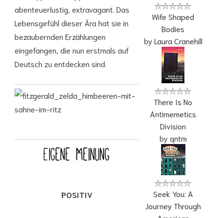
abenteuerlustig, extravagant. Das
Wife Shaped
Lebensgefühl dieser Ära hat sie in
Bodies
bezaubernden Erzählungen
by
Laura Cranehill
eingefangen, die nun erstmals auf
Deutsch zu entdecken sind.
There Is No
Antimemetics
Division
by
qntm
Seek You: A
POSITIV
Journey Through
American