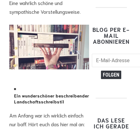
Eine wahrlich schöne und
sympathische Vorstellungsweise.
BLOG PER E-
MAIL
ABONNIEREN
E-
Mail-
Adresse
FOLGEN
Ein wunderschöner beschreibender
Landschaftsschreibstil
Am Anfang war ich wirklich einfach
DAS LESE
nur baff. Hört euch das hier mal an:
ICH GERADE