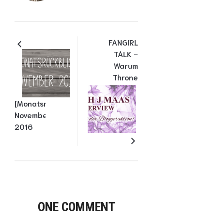
FANGIRL
TALK -
Warum
Throne
of Glass
einfach
[Monatsrückblick]
das
November
Größte
2016
ist und
ihr es
alle
unbedingt
lesen
müsst!
(+
ONE COMMENT
Interview