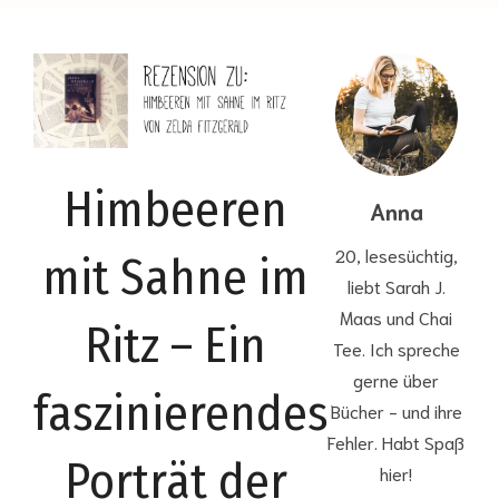
Himbeeren
Anna
20, lesesüchtig,
mit Sahne im
liebt Sarah J.
Maas und Chai
Ritz – Ein
Tee. Ich spreche
gerne über
faszinierendes
Bücher - und ihre
Fehler. Habt Spaß
Porträt der
hier!