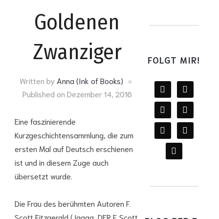
Goldenen
Zwanziger
FOLGT MIR!
Written by
Anna (Ink of Books)
facebook
twitter
Published on
Dezember 14, 2016
instagram
youtube
Eine faszinierende
mail
wordpress
Kurzgeschichtensammlung, die zum
goodreads
ersten Mal auf Deutsch erschienen
ist und in diesem Zuge auch
übersetzt wurde.
Die Frau des berühmten Autoren F.
Scott Fitzgerald (Jaaaa, DER F. Scott