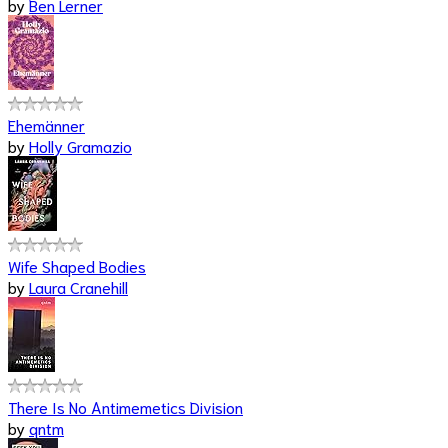
by
Ben Lerner
Ehemänner
by
Holly Gramazio
Wife Shaped Bodies
by
Laura Cranehill
There Is No Antimemetics Division
by
qntm