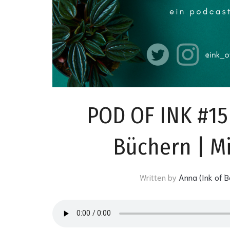
POD OF INK #15
Büchern | M
Written by
Anna (Ink of 