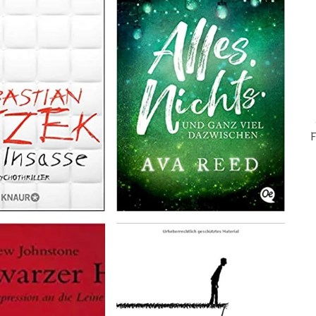
F
E-
Ma