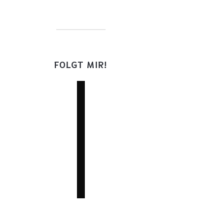
FOLGT MIR!
facebook
twitter
instagram
youtube
mail
wordpress
goodreads