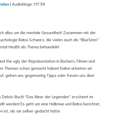
ielen
|
Audiolänge: 1:17:39
E-
ich alles um die mentale Gesundheit! Zusammen mit der
Ma
chologie Babsi Schwarz, die vielen auch als “BlueSiren”
Ad
ental Health als Thema behandeln!
and the ugly der Repräsentation in Büchern, Filmen und
esen Themen schon gemacht haben! Dabei arbeiten wir
auf, geben uns gegenseitig Tipps oder freuen uns über
 Debüt-Buch! “Das Meer der Legenden” erscheint im
lt werden! Es geht um eine Halbnixe und Babsi berichtet,
 ist, als sie selber gedacht hätte.