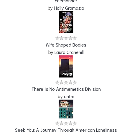
Ehemänner
by
Holly Gramazio
Wife Shaped Bodies
by
Laura Cranehill
There Is No Antimemetics Division
by
qntm
Seek You: A Journey Through American Loneliness