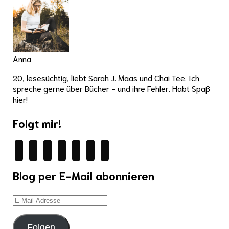
Anna
20, lesesüchtig, liebt Sarah J. Maas und Chai Tee. Ich
spreche gerne über Bücher - und ihre Fehler. Habt Spaß
hier!
Folgt mir!
facebook
twitter
instagram
youtube
mail
wordpress
goodreads
Blog per E-Mail abonnieren
E-
Mail-
Adresse
Folgen