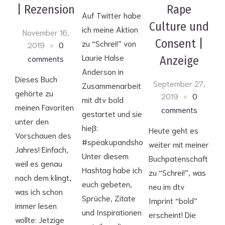
| Rezension
Rape
Auf Twitter habe
Culture und
ich meine Aktion
November 16,
Consent |
zu “Schrei!” von
2019
0
Laurie Halse
comments
Anzeige
Anderson in
Dieses Buch
September 27,
Zusammenarbeit
gehörte zu
2019
0
mit dtv bold
meinen Favoriten
comments
gestartet und sie
unter den
hieß:
Heute geht es
Vorschauen des
#speakupandshout
weiter mit meiner
Jahres! Einfach,
Unter diesem
Buchpatenschaft
weil es genau
Hashtag habe ich
zu “Schrei!”, was
nach dem klingt,
euch gebeten,
neu im dtv
was ich schon
Sprüche, Zitate
Imprint “bold”
immer lesen
und Inspirationen
erscheint! Die
wollte: Jetzige