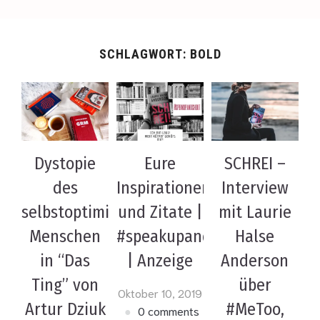
SCHLAGWORT:
BOLD
Dystopie
Eure
SCHREI –
des
Inspirationen
Interview
selbstoptimierenden
und Zitate |
mit Laurie
Menschen
#speakupandshout
Halse
in “Das
| Anzeige
Anderson
Ting” von
über
Oktober 10, 2019
Artur Dziuk
#MeToo,
0 comments