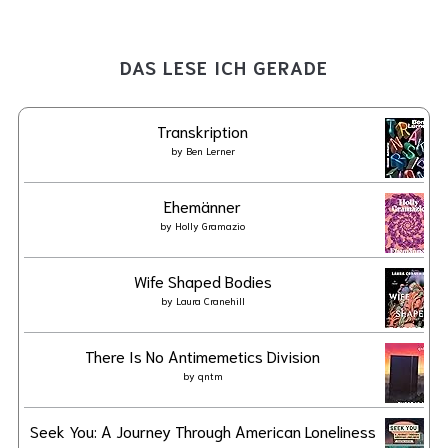
DAS LESE ICH GERADE
Transkription
by
Ben Lerner
Ehemänner
by
Holly Gramazio
Wife Shaped Bodies
by
Laura Cranehill
There Is No Antimemetics Division
by
qntm
Seek You: A Journey Through American Loneliness