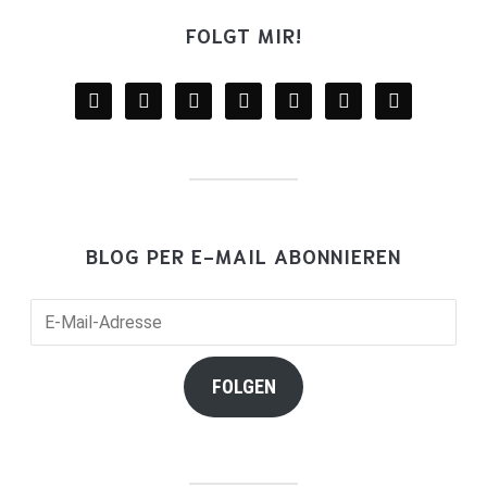
FOLGT MIR!
facebook
twitter
instagram
youtube
mail
wordpress
goodreads
BLOG PER E-MAIL ABONNIEREN
E-
Mail-
Adresse
FOLGEN