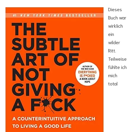
Dieses
Buch war
wirklich
ein
wilder
Ritt.
Teilweise
fühlte ich
mich
total