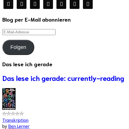
facebook
twitter
instagram
youtube
mail
wordpress
goodreads
Blog per E-Mail abonnieren
E-
Mail-
Adresse
Folgen
Das lese ich gerade
Das lese ich gerade: currently-reading
Transkription
by
Ben Lerner