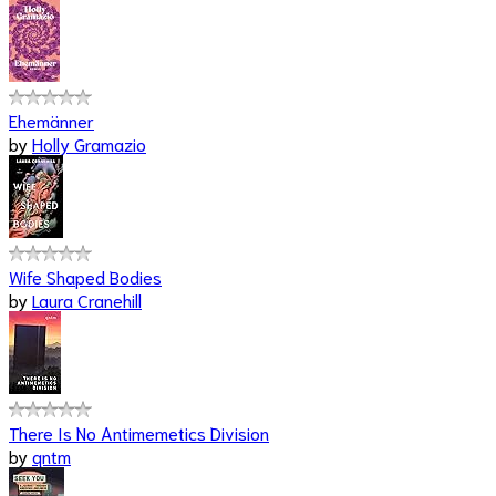
Ehemänner
by
Holly Gramazio
Wife Shaped Bodies
by
Laura Cranehill
There Is No Antimemetics Division
by
qntm