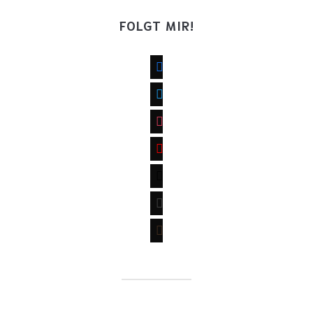
FOLGT MIR!
facebook
twitter
instagram
youtube
mail
wordpress
goodreads