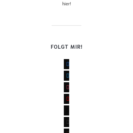
hier!
FOLGT MIR!
facebook
twitter
instagram
youtube
mail
wordpress
goodreads