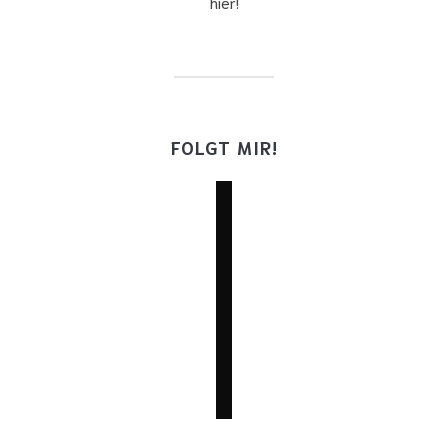
hier!
FOLGT MIR!
facebook
twitter
instagram
youtube
mail
wordpress
goodreads