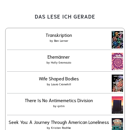
DAS LESE ICH GERADE
Transkription
by
Ben Lerner
Ehemänner
by
Holly Gramazio
Wife Shaped Bodies
by
Laura Cranehill
There Is No Antimemetics Division
by
qntm
Seek You: A Journey Through American Loneliness
by
Kristen Radtke