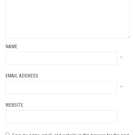
NAME
*
EMAIL ADDRESS
*
WEBSITE
Save my name, email, and website in this browser for the next