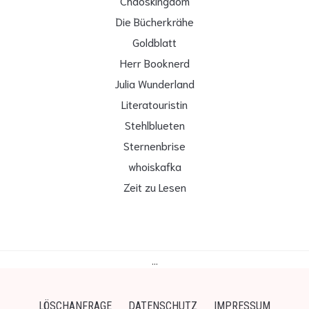
Chaoskingdom
Die Bücherkrähe
Goldblatt
Herr Booknerd
Julia Wunderland
Literatouristin
Stehlblueten
Sternenbrise
whoiskafka
Zeit zu Lesen
…
LÖSCHANFRAGE
DATENSCHUTZ
IMPRESSUM