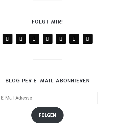
FOLGT MIR!
facebook
twitter
instagram
youtube
mail
wordpress
goodreads
BLOG PER E-MAIL ABONNIEREN
il-
resse
FOLGEN