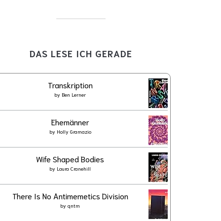
DAS LESE ICH GERADE
Transkription
by
Ben Lerner
Ehemänner
by
Holly Gramazio
Wife Shaped Bodies
by
Laura Cranehill
There Is No Antimemetics Division
by
qntm