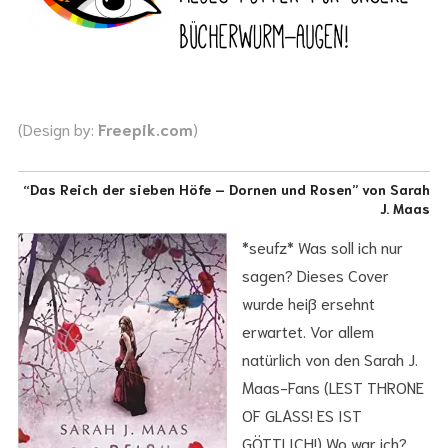
(Design by:
Freepik.com
)
“Das Reich der sieben Höfe – Dornen und Rosen” von Sarah
J. Maas
*seufz* Was soll ich nur
sagen? Dieses Cover
wurde heiß ersehnt
erwartet. Vor allem
natürlich von den Sarah J.
Maas-Fans (LEST THRONE
OF GLASS! ES IST
GÖTTLICH!) Wo war ich?