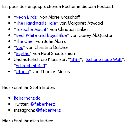
Ein paar der angesprochenen Bücher in diesem Podcast:
“
Neon Birds
” von Marie Grasshoff
“
The Handmaids Tale
” von Margaret Atwood
“
Toxische Macht
” von Christian Linker
“
Red, White and Royal Blue
” von Casey McQuiston
“
The One
” von John Marrs
“
Vox
” von Christina Dalcher
“
Scythe
” von Neal Shusterman
Und natürlich die Klassiker: “
1984
“, “
Schöne neue Welt
“,
“
Fahrenheit 451
“
“
Utopia
” von Thomas Morus
Hier könnt ihr Steffi finden:
fieberherz.de
Twitter:
@fieberherz
Instagram:
@fieberherz
Hier könnt ihr mich finden: