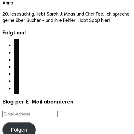
Anna
20, lesesüchtig, liebt Sarah J. Maas und Chai Tee. Ich spreche
gerne über Bücher - und ihre Fehler. Habt Spaß hier!
Folgt mir!
facebook
twitter
instagram
youtube
mail
wordpress
goodreads
Blog per E-Mail abonnieren
E-
Mail-
Adresse
Folgen