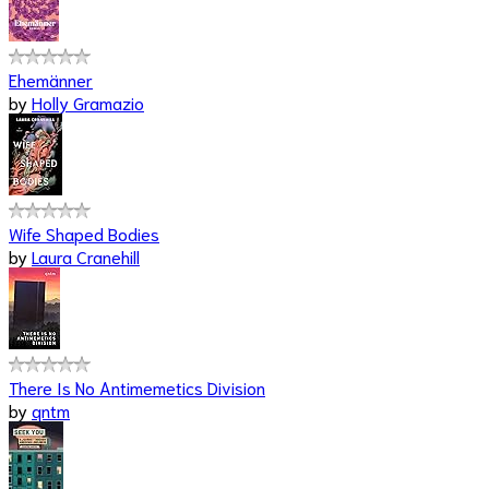
Ehemänner
by
Holly Gramazio
Wife Shaped Bodies
by
Laura Cranehill
There Is No Antimemetics Division
by
qntm